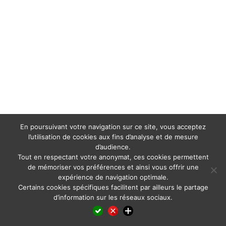
En poursuivant votre navigation sur ce site, vous acceptez
l’utilisation de cookies aux fins d’analyse et de mesure
d’audience.
Tout en respectant votre anonymat, ces cookies permettent
de mémoriser vos préférences et ainsi vous offrir une
expérience de navigation optimale.
Certains cookies spécifiques facilitent par ailleurs le partage
d’information sur les réseaux sociaux.
Facebook
LinkedIn
X
WhatsApp
Pinterest
Reddit
Email
Partager