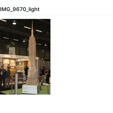
Skip
to
IMG_9670_light
content