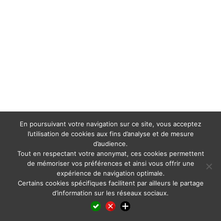
En poursuivant votre navigation sur ce site, vous acceptez
l’utilisation de cookies aux fins d’analyse et de mesure
d’audience.
Tout en respectant votre anonymat, ces cookies permettent
de mémoriser vos préférences et ainsi vous offrir une
expérience de navigation optimale.
Certains cookies spécifiques facilitent par ailleurs le partage
d’information sur les réseaux sociaux.
Facebook
LinkedIn
X
WhatsApp
Pinterest
Reddit
Email
Partager