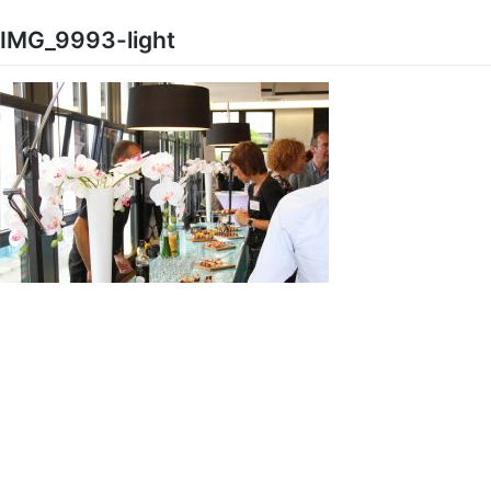
Skip
to
IMG_9993-light
content