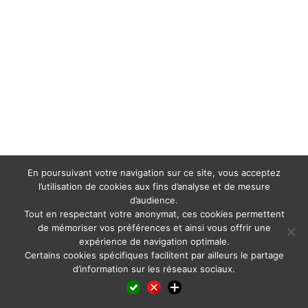
En poursuivant votre navigation sur ce site, vous acceptez
l’utilisation de cookies aux fins d’analyse et de mesure
d’audience.
Tout en respectant votre anonymat, ces cookies permettent
de mémoriser vos préférences et ainsi vous offrir une
expérience de navigation optimale.
Certains cookies spécifiques facilitent par ailleurs le partage
d’information sur les réseaux sociaux.
Facebook
LinkedIn
X
WhatsApp
Pinterest
Reddit
Email
Partager