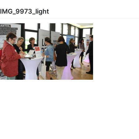
Skip
to
IMG_9973_light
content