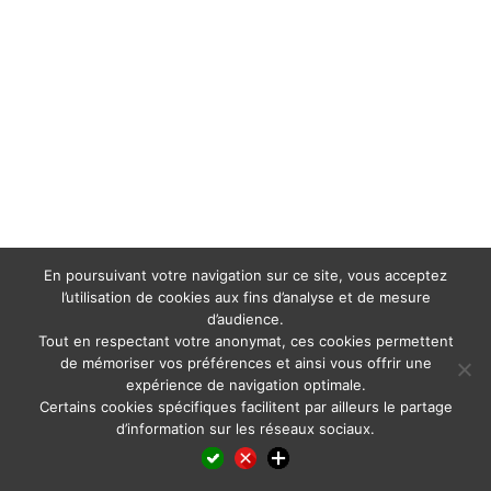
En poursuivant votre navigation sur ce site, vous acceptez
l’utilisation de cookies aux fins d’analyse et de mesure
d’audience.
Tout en respectant votre anonymat, ces cookies permettent
de mémoriser vos préférences et ainsi vous offrir une
expérience de navigation optimale.
Certains cookies spécifiques facilitent par ailleurs le partage
d’information sur les réseaux sociaux.
Facebook
LinkedIn
X
WhatsApp
Pinterest
Reddit
Email
Partager