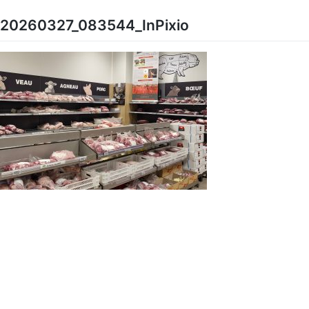
Skip
to
20260327_083544_InPixio
content