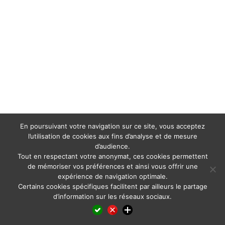
En poursuivant votre navigation sur ce site, vous acceptez
l’utilisation de cookies aux fins d’analyse et de mesure
d’audience.
Tout en respectant votre anonymat, ces cookies permettent
de mémoriser vos préférences et ainsi vous offrir une
expérience de navigation optimale.
Certains cookies spécifiques facilitent par ailleurs le partage
d’information sur les réseaux sociaux.
Facebook
LinkedIn
X
WhatsApp
Pinterest
Reddit
Email
Partager