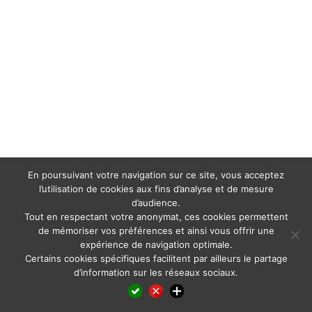
En poursuivant votre navigation sur ce site, vous acceptez
l’utilisation de cookies aux fins d’analyse et de mesure
d’audience.
Tout en respectant votre anonymat, ces cookies permettent
de mémoriser vos préférences et ainsi vous offrir une
expérience de navigation optimale.
Certains cookies spécifiques facilitent par ailleurs le partage
d’information sur les réseaux sociaux.
Facebook
LinkedIn
X
WhatsApp
Pinterest
Reddit
Email
Partager