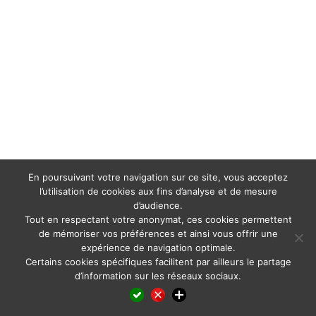
En poursuivant votre navigation sur ce site, vous acceptez
l’utilisation de cookies aux fins d’analyse et de mesure
d’audience.
Tout en respectant votre anonymat, ces cookies permettent
de mémoriser vos préférences et ainsi vous offrir une
expérience de navigation optimale.
Certains cookies spécifiques facilitent par ailleurs le partage
d’information sur les réseaux sociaux.
Facebook
LinkedIn
X
WhatsApp
Pinterest
Reddit
Email
Partager