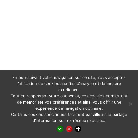
En poursuivant votre navigation sur ce site, vous acceptez
l’utilisation de cookies aux fins d’analyse et de mesure
d’audience.
Tout en respectant votre anonymat, ces cookies permettent
de mémoriser vos préférences et ainsi vous offrir une
expérience de navigation optimale.
Certains cookies spécifiques facilitent par ailleurs le partage
d’information sur les réseaux sociaux.
Facebook
LinkedIn
X
WhatsApp
Pinterest
Reddit
Email
Partager