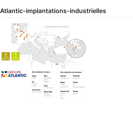
Skip
to
Atlantic-implantations-industrielles
content