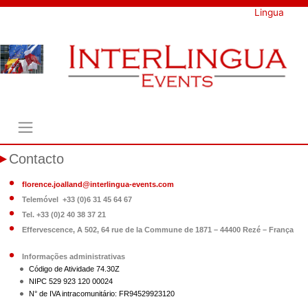
Skip
Lingua
to
content
Contacto
florence.joalland@interlingua-events.com
Telemóvel +33 (0)6 31 45 64 67
Tel. +33 (0)2 40 38 37 21
Effervescence, A 502, 64 rue de la Commune de 1871 – 44400 Rezé – França
Informações administrativas
Código de Atividade 74.30Z
NIPC 529 923 120 00024
N° de IVA intracomunitário: FR94529923120