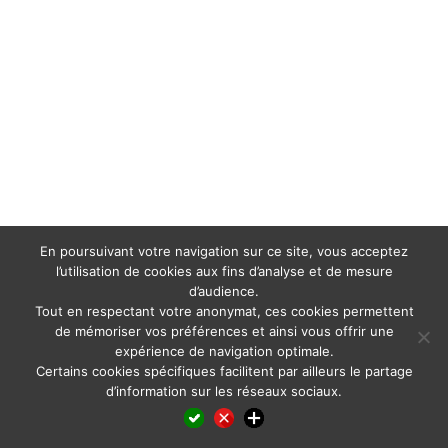
En poursuivant votre navigation sur ce site, vous acceptez
l’utilisation de cookies aux fins d’analyse et de mesure
d’audience.
Tout en respectant votre anonymat, ces cookies permettent
de mémoriser vos préférences et ainsi vous offrir une
expérience de navigation optimale.
Certains cookies spécifiques facilitent par ailleurs le partage
d’information sur les réseaux sociaux.
Facebook
LinkedIn
X
WhatsApp
Pinterest
Reddit
Email
Partager