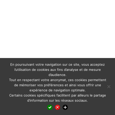
En poursuivant votre navigation sur ce site, vous acceptez
l’utilisation de cookies aux fins d’analyse et de mesure
d’audience.
Tout en respectant votre anonymat, ces cookies permettent
de mémoriser vos préférences et ainsi vous offrir une
expérience de navigation optimale.
Certains cookies spécifiques facilitent par ailleurs le partage
d’information sur les réseaux sociaux.
Facebook
LinkedIn
X
WhatsApp
Pinterest
Reddit
Email
Partager