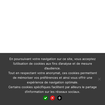
En poursuivant votre navigation sur ce site, vous acceptez
l’utilisation de cookies aux fins d’analyse et de mesure
d’audience.
Tout en respectant votre anonymat, ces cookies permettent
de mémoriser vos préférences et ainsi vous offrir une
expérience de navigation optimale.
Certains cookies spécifiques facilitent par ailleurs le partage
d’information sur les réseaux sociaux.
Facebook
LinkedIn
X
WhatsApp
Pinterest
Reddit
Email
Partager