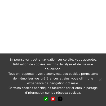
En poursuivant votre navigation sur ce site, vous acceptez
l’utilisation de cookies aux fins d’analyse et de mesure
d’audience.
Tout en respectant votre anonymat, ces cookies permettent
de mémoriser vos préférences et ainsi vous offrir une
expérience de navigation optimale.
Certains cookies spécifiques facilitent par ailleurs le partage
d’information sur les réseaux sociaux.
Facebook
LinkedIn
X
WhatsApp
Pinterest
Reddit
Email
Partager