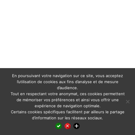
En poursuivant votre navigation sur ce site, vous acceptez
l’utilisation de cookies aux fins d’analyse et de mesure
d’audience.
Tout en respectant votre anonymat, ces cookies permettent
de mémoriser vos préférences et ainsi vous offrir une
expérience de navigation optimale.
Certains cookies spécifiques facilitent par ailleurs le partage
d’information sur les réseaux sociaux.
Facebook
LinkedIn
X
WhatsApp
Pinterest
Reddit
Email
Partager